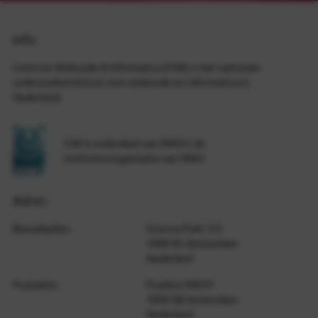
Info
Centrum Wiskunde & Informatica (CWI) is het nationale
onderzoeksinstituut voor wiskunde en informatica in
Nederland.
CWI is onderdeel van NWO-I, de
institutenorganisatie van NWO.
Adres
Bezoekadres
Science Park 123
1098 XG Amsterdam
Nederland
Postadres
Postbus 94079
1090 GB Amsterdam
Nederland