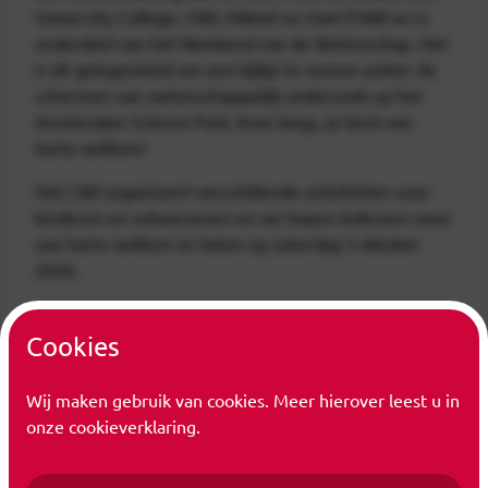
University College, CWI, Nikhef en UvA-FNWI en is
onderdeel van het Weekend van de Wetenschap. Het
is dé gelegenheid om een kijkje te nemen achter de
schermen van wetenschappelijk onderzoek op het
Amsterdam Science Park. Kom langs, je bent van
harte welkom!
Het CWI organiseert verschillende activiteiten voor
kinderen en volwassenen en we hopen iedereen weer
van harte welkom te heten op zaterdag 3 oktober
2026.
Cookies
Filter op jaar
Wij maken gebruik van cookies. Meer hierover leest u in
onze cookieverklaring.