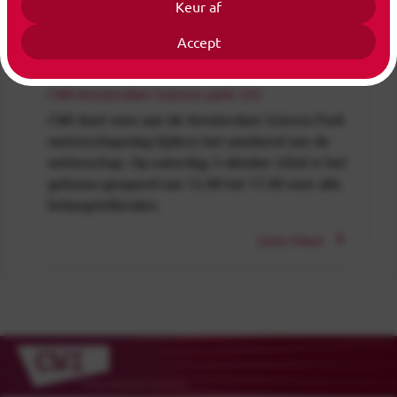
Keur af
Wetenschapsdag Amsterdam Science
Accept
Park 2026
3 okt 2026
van middag
tot
3 okt 2026
5 p.m.
|
CWI Amsterdam Science park 123
CWI doet mee aan de Amsterdam Science Park
wetenschapsdag tijdens het weekend van de
wetenschap. Op zaterdag 3 oktober 2026 is het
gebouw geopend van 12.00 tot 17.00 voor alle
belangstellenden.
Lees Meer