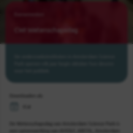
Evenementen
CWI Wetenschapsdag
De onderzoeksinstituten in Amsterdam Science
Park openen elk jaar begin oktober hun deuren
voor het publiek.
Downloaden als
iCal
De Wetenschapsdag van Amsterdam Science Park is
een samenwerking van AMOLF, ARCNL, Amsterdam